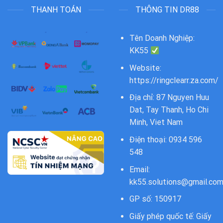
THANH TOÁN
THÔNG TIN DR88
Tên Doanh Nghiệp:
KK55
Website:
https://ringclearr.za.com/
Địa chỉ: 87 Nguyen Huu
Dat, Tay Thanh, Ho Chi
Minh, Viet Nam
Điện thoại: 0934 596
548
Email:
kk55.solutions@gmail.co
GP số: 150917
Giấy phép quốc tế: Giấy