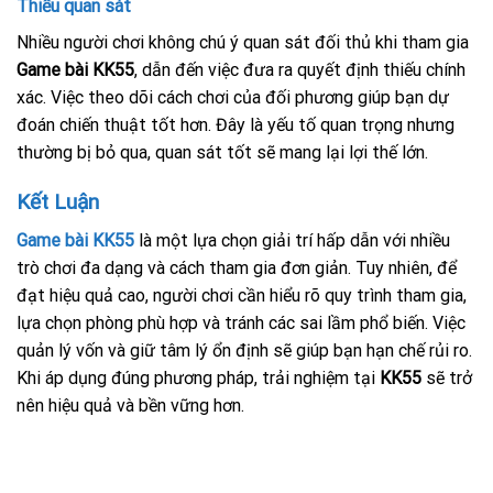
Thiếu quan sát
Nhiều người chơi không chú ý quan sát đối thủ khi tham gia
Game bài KK55
, dẫn đến việc đưa ra quyết định thiếu chính
xác. Việc theo dõi cách chơi của đối phương giúp bạn dự
đoán chiến thuật tốt hơn. Đây là yếu tố quan trọng nhưng
thường bị bỏ qua, quan sát tốt sẽ mang lại lợi thế lớn.
Kết Luận
Game bài KK55
là một lựa chọn giải trí hấp dẫn với nhiều
trò chơi đa dạng và cách tham gia đơn giản. Tuy nhiên, để
đạt hiệu quả cao, người chơi cần hiểu rõ quy trình tham gia,
lựa chọn phòng phù hợp và tránh các sai lầm phổ biến. Việc
quản lý vốn và giữ tâm lý ổn định sẽ giúp bạn hạn chế rủi ro.
Khi áp dụng đúng phương pháp, trải nghiệm tại
KK55
sẽ trở
nên hiệu quả và bền vững hơn.