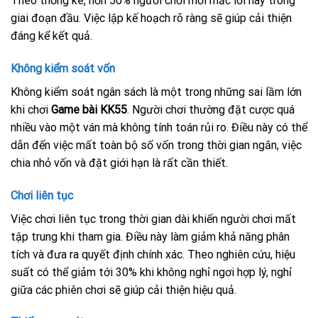
Theo thống kê, hơn 50% người chơi mới mắc lỗi này trong
giai đoạn đầu. Việc lập kế hoạch rõ ràng sẽ giúp cải thiện
đáng kể kết quả.
Không kiểm soát vốn
Không kiểm soát ngân sách là một trong những sai lầm lớn
khi chơi
Game bài KK55
. Người chơi thường đặt cược quá
nhiều vào một ván mà không tính toán rủi ro. Điều này có thể
dẫn đến việc mất toàn bộ số vốn trong thời gian ngắn, việc
chia nhỏ vốn và đặt giới hạn là rất cần thiết.
Chơi liên tục
Việc chơi liên tục trong thời gian dài khiến người chơi mất
tập trung khi tham gia. Điều này làm giảm khả năng phân
tích và đưa ra quyết định chính xác. Theo nghiên cứu, hiệu
suất có thể giảm tới 30% khi không nghỉ ngơi hợp lý, nghỉ
giữa các phiên chơi sẽ giúp cải thiện hiệu quả.