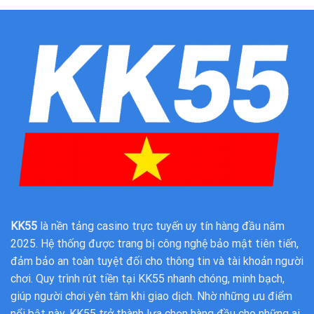
KK55
là nền tảng casino trực tuyến uy tín hàng đầu năm
2025. Hệ thống được trang bị công nghệ bảo mật tiên tiến,
đảm bảo an toàn tuyệt đối cho thông tin và tài khoản người
chơi. Quy trình rút tiền tại KK55 nhanh chóng, minh bạch,
giúp người chơi yên tâm khi giao dịch. Nhờ những ưu điểm
nổi bật này, KK55 trở thành lựa chọn hàng đầu cho những ai