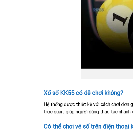
Xổ số KK55 có dễ chơi không?
Hệ thống được thiết kế với cách chơi đơn gi
trực quan, giúp người dùng thao tác nhanh 
Có thể chơi vé số trên điện thoại