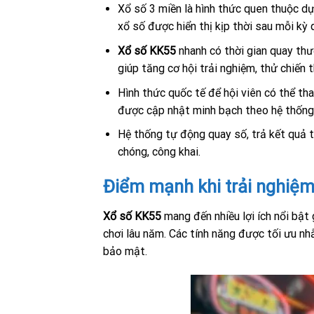
Xổ số 3 miền là hình thức quen thuộc dự
xổ số được hiển thị kịp thời sau mỗi kỳ 
Xổ số KK55
nhanh có thời gian quay thư
giúp tăng cơ hội trải nghiệm, thử chiến 
Hình thức quốc tế để hội viên có thể th
được cập nhật minh bạch theo hệ thống
Hệ thống tự động quay số, trả kết quả tr
chóng, công khai.
Điểm mạnh khi trải nghiệm
Xổ số KK55
mang đến nhiều lợi ích nổi bật 
chơi lâu năm. Các tính năng được tối ưu n
bảo mật.