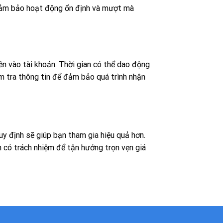
 đảm bảo hoạt động ổn định và mượt mà
ền vào tài khoản. Thời gian có thể dao động
ểm tra thông tin để đảm bảo quá trình nhận
quy định sẽ giúp bạn tham gia hiệu quả hơn.
 có trách nhiệm để tận hưởng trọn vẹn giá