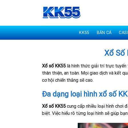
Skip
to
content
KK55
BẮN CÁ
CAS
Xổ Số 
Xổ số KK55
là hình thức giải trí trực tuyến
thân thiện, an toàn. Mọi giao dịch và kết 
cơ hội chiến thắng sẽ cao.
Đa dạng loại hình xổ số KK
Xổ số KK55
cung cấp nhiều loại hình chơi 
biệt. Việc hiểu rõ từng loại hình sẽ giúp bạ