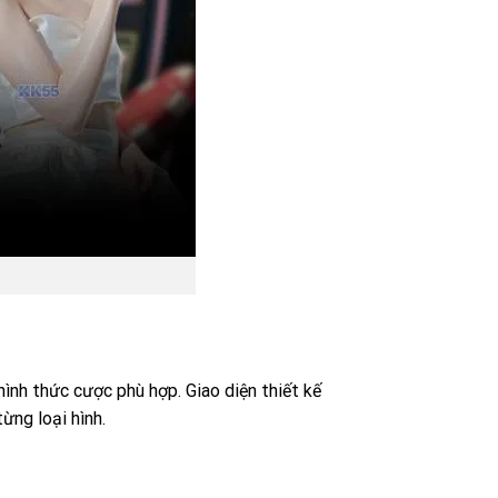
hình thức cược phù hợp. Giao diện thiết kế
từng loại hình.