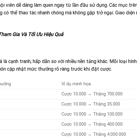
hội viên dễ dàng làm quen ngay từ lần đầu sử dụng. Các mục trên
g có thể thao tác nhanh chóng mà không gặp trở ngại. Giao diện
ham Gia Và Tối Ưu Hiệu Quả
 là cạnh tranh, hấp dẫn so với nhiều nền tảng khác. Mỗi loại hìn
luôn cập nhật mức thưởng rõ ràng trước khi đặt cược.
thưởng
Ví dụ minh họa
Cược 10.000 → Thắng 700.000
Cược 10.000 → Thắng 35.000
Cược 10.000 → Thắng 100.000
Cược 10.000 → Thắng 400.000
Cược 10.000 → Thắng 4.000.000