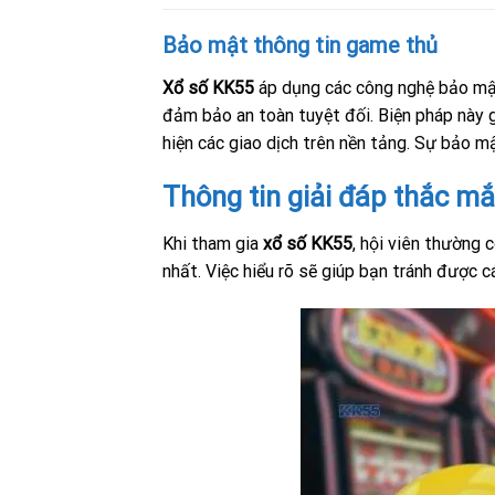
Bảo mật thông tin game thủ
Xổ số KK55
áp dụng các công nghệ bảo mật 
đảm bảo an toàn tuyệt đối. Biện pháp này gi
hiện các giao dịch trên nền tảng. Sự bảo m
Thông tin giải đáp thắc mắ
Khi tham gia
xổ số KK55
, hội viên thường 
nhất. Việc hiểu rõ sẽ giúp bạn tránh được 