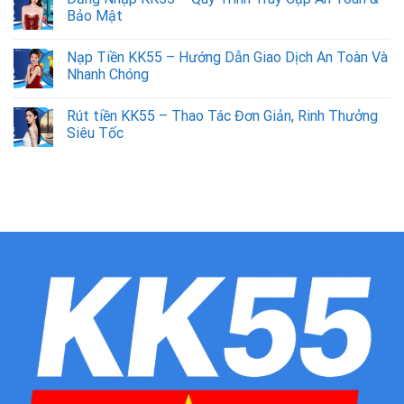
Bảo Mật
Nạp Tiền KK55 – Hướng Dẫn Giao Dịch An Toàn Và
Nhanh Chóng
Rút tiền KK55 – Thao Tác Đơn Giản, Rinh Thưởng
Siêu Tốc