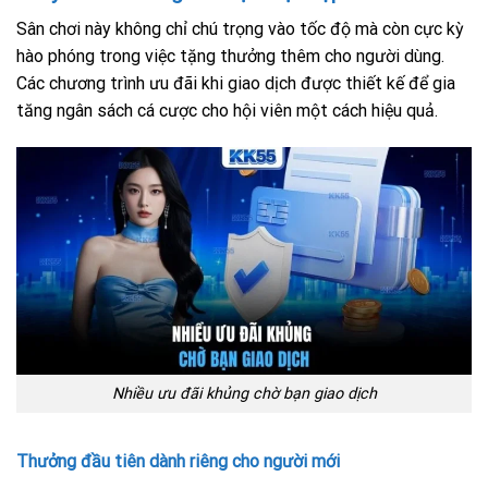
Sân chơi này không chỉ chú trọng vào tốc độ mà còn cực kỳ
hào phóng trong việc tặng thưởng thêm cho người dùng.
Các chương trình ưu đãi khi giao dịch được thiết kế để gia
tăng ngân sách cá cược cho hội viên một cách hiệu quả.
Nhiều ưu đãi khủng chờ bạn giao dịch
Thưởng đầu tiên dành riêng cho người mới