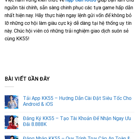
nguồn tài chính, sẵn sàng chinh phục các tựa game hấp dẫn
nhất hiện nay. Hãy thực hiện ngay lệnh gửi vốn để không bỏ
lỡ những cơ hội làm giàu cực kỳ dễ dàng tại hệ thống uy tín
này. Chúc hội viên có những trải nghiệm giao dịch suôn sẻ
cùng KK55!
BÀI VIẾT GẦN ĐÂY
Tải App KK55 – Hướng Dẫn Cài Đặt Siêu Tốc Cho
Android & iOS
Đăng Ký KK55 – Tạo Tài Khoản Để Nhận Ngay Ưu
Đãi 8.888K
Đăng Nhập KK55 – Quy Trình Truy Cập An Toàn &