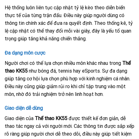
Hệ thống luôn liên tục cập nhật tỷ lệ kèo theo diễn biến
thực tế của từng trận đấu. Điều này giúp người dùng có
thông tin chính xác để đưa ra quyết định. Theo thống kê, tỷ
lệ cập nhật có thể thay đổi mỗi vài giây, đây là yếu tố quan
trọng giúp tăng khả năng chiến thắng.
Đa dạng môn cược
Người chơi có thể lựa chọn nhiều môn khác nhau trong
Thể
thao KK55
như bóng đá, tennis hay eSports. Sự đa dạng
giúp tăng cơ hội lựa chọn phù hợp với kinh nghiệm cá nhân.
Điều này cũng giúp giảm rủi ro khi chỉ tập trung vào một
môn, nhờ đó trải nghiệm trở nên linh hoạt hơn.
Giao diện dễ dùng
Giao diện của
Thể thao KK55
được thiết kế đơn giản, dễ
thao tác ngay cả với người mới. Các thông tin được sắp xếp
rõ ràng giúp người chơi dễ theo dõi, điều này giúp tiết kiệm