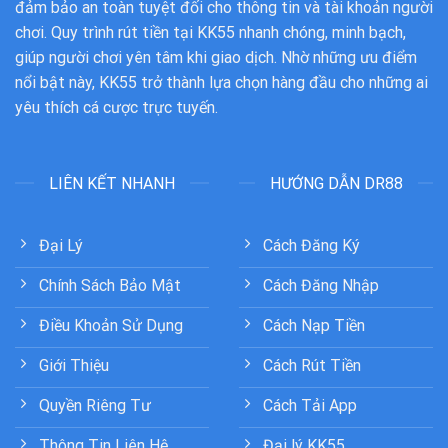
đảm bảo an toàn tuyệt đối cho thông tin và tài khoản người
chơi. Quy trình rút tiền tại KK55 nhanh chóng, minh bạch,
giúp người chơi yên tâm khi giao dịch. Nhờ những ưu điểm
nổi bật này, KK55 trở thành lựa chọn hàng đầu cho những ai
yêu thích cá cược trực tuyến.
LIÊN KẾT NHANH
HƯỚNG DẪN DR88
Đại Lý
Cách Đăng Ký
Chính Sách Bảo Mật
Cách Đăng Nhập
Điều Khoản Sử Dụng
Cách Nạp Tiền
Giới Thiệu
Cách Rút Tiền
Quyền Riêng Tư
Cách Tải App
Thông Tin Liên Hệ
Đại lý KK55