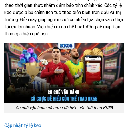
theo thời gian thực nhằm đảm bảo tính chính xác. Các tỷ lệ
kèo được điều chỉnh liên tục theo diễn biến trận đấu và thị
trường. Điều này giúp người chơi có nhiều lựa chọn và cơ hội
tối ưu lợi nhuận. Việc hiểu rõ cơ chế hoạt động sẽ giúp bạn
tham gia hiệu quả hơn.
Cơ chế vận hành cá cược dễ hiểu của thể thao KK55
Cập nhật tỷ lệ kèo