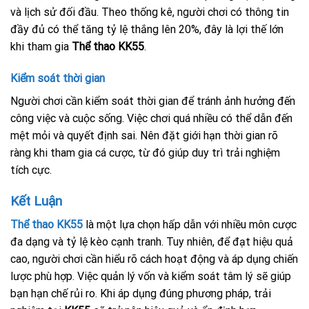
và lịch sử đối đầu. Theo thống kê, người chơi có thông tin
đầy đủ có thể tăng tỷ lệ thắng lên 20%, đây là lợi thế lớn
khi tham gia
Thể thao KK55
.
Kiểm soát thời gian
Người chơi cần kiểm soát thời gian để tránh ảnh hưởng đến
công việc và cuộc sống. Việc chơi quá nhiều có thể dẫn đến
mệt mỏi và quyết định sai. Nên đặt giới hạn thời gian rõ
ràng khi tham gia cá cược, từ đó giúp duy trì trải nghiệm
tích cực.
Kết Luận
Thể thao KK55
là một lựa chọn hấp dẫn với nhiều môn cược
đa dạng và tỷ lệ kèo cạnh tranh. Tuy nhiên, để đạt hiệu quả
cao, người chơi cần hiểu rõ cách hoạt động và áp dụng chiến
lược phù hợp. Việc quản lý vốn và kiểm soát tâm lý sẽ giúp
bạn hạn chế rủi ro. Khi áp dụng đúng phương pháp, trải