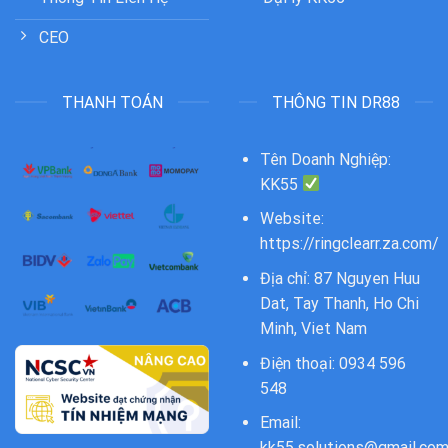
CEO
THANH TOÁN
THÔNG TIN DR88
Tên Doanh Nghiệp:
KK55
Website:
https://ringclearr.za.com/
Địa chỉ: 87 Nguyen Huu
Dat, Tay Thanh, Ho Chi
Minh, Viet Nam
Điện thoại: 0934 596
548
Email:
kk55.solutions@gmail.co