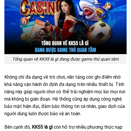
Tổng quan về KK55 là gì đang được game thủ quan tâm
Không chỉ đa dạng về trò chơi, nền tảng còn ghi điểm nhờ
khả năng vận hành ổn định đa dạng trên nhiều thiết bị. Tính
năng này giúp người chơi có thể trải nghiệm mọi lúc mọi nơi
mà không bị gián đoạn. Hệ thống cũng áp dụng công nghệ
bảo mật hiện đại, đảm bảo thông tin cá nhân, giao dịch của
người dùng luôn được bảo vệ an toàn.
Bên cạnh đó,
KK55 là gì
còn hỗ trợ nhiều phương thức nạp