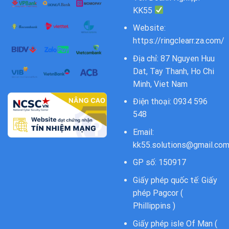
KK55
Website:
https://ringclearr.za.com/
Địa chỉ: 87 Nguyen Huu
Dat, Tay Thanh, Ho Chi
Minh, Viet Nam
Điện thoại: 0934 596
548
Email:
kk55.solutions@gmail.co
GP số: 150917
Giấy phép quốc tế: Giấy
phép Pagcor (
Phillippins )
Giấy phép isle Of Man (