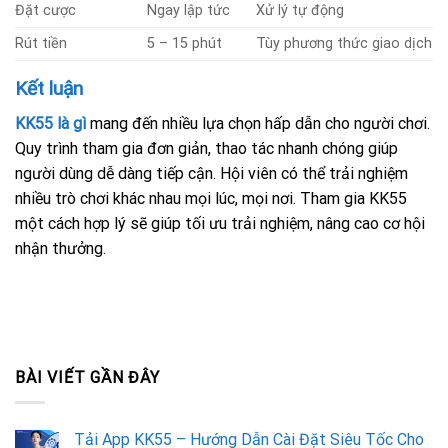
Đặt cược
Ngay lập tức
Xử lý tự động
Rút tiền
5 – 15 phút
Tùy phương thức giao dịch
Kết luận
KK55 là gì
mang đến nhiều lựa chọn hấp dẫn cho người chơi.
Quy trình tham gia đơn giản, thao tác nhanh chóng giúp
người dùng dễ dàng tiếp cận. Hội viên có thể trải nghiệm
nhiều trò chơi khác nhau mọi lúc, mọi nơi. Tham gia KK55
một cách hợp lý sẽ giúp tối ưu trải nghiệm, nâng cao cơ hội
nhận thưởng.
BÀI VIẾT GẦN ĐÂY
Tải App KK55 – Hướng Dẫn Cài Đặt Siêu Tốc Cho