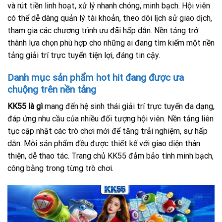
và rút tiền linh hoạt, xử lý nhanh chóng, minh bạch. Hội viên
có thể dễ dàng quản lý tài khoản, theo dõi lịch sử giao dịch,
tham gia các chương trình ưu đãi hấp dẫn. Nền tảng trở
thành lựa chọn phù hợp cho những ai đang tìm kiếm một nền
tảng giải trí trực tuyến tiện lợi, đáng tin cậy.
Danh mục sản phẩm hot hit đang được ưa
chuộng trên nền tảng
KK55 là gì
mang đến hệ sinh thái giải trí trực tuyến đa dạng,
đáp ứng nhu cầu của nhiều đối tượng hội viên. Nền tảng liên
tục cập nhật các trò chơi mới để tăng trải nghiệm, sự hấp
dẫn. Mỗi sản phẩm đều được thiết kế với giao diện thân
thiện, dễ thao tác. Trang chủ KK55 đảm bảo tính minh bạch,
công bằng trong từng trò chơi.