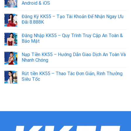
Android & iOS
Đăng Ký KK55 – Tạo Tài Khoản Để Nhận Ngay Ưu
Đãi 8.888K
Đăng Nhập KK55 – Quy Trình Truy Cập An Toàn &
Bảo Mật
Nạp Tiền KK55 – Hướng Dẫn Giao Dịch An Toàn Và
Nhanh Chóng
Rút tiền KK55 – Thao Tác Đơn Giản, Rinh Thưởng
Siêu Tốc