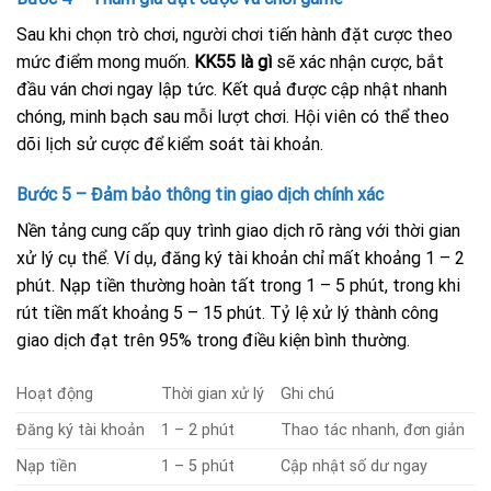
Sau khi chọn trò chơi, người chơi tiến hành đặt cược theo
mức điểm mong muốn.
KK55 là gì
sẽ xác nhận cược, bắt
đầu ván chơi ngay lập tức. Kết quả được cập nhật nhanh
chóng, minh bạch sau mỗi lượt chơi. Hội viên có thể theo
dõi lịch sử cược để kiểm soát tài khoản.
Bước 5 – Đảm bảo thông tin giao dịch chính xác
Nền tảng cung cấp quy trình giao dịch rõ ràng với thời gian
xử lý cụ thể. Ví dụ, đăng ký tài khoản chỉ mất khoảng 1 – 2
phút. Nạp tiền thường hoàn tất trong 1 – 5 phút, trong khi
rút tiền mất khoảng 5 – 15 phút. Tỷ lệ xử lý thành công
giao dịch đạt trên 95% trong điều kiện bình thường.
Hoạt động
Thời gian xử lý
Ghi chú
Đăng ký tài khoản
1 – 2 phút
Thao tác nhanh, đơn giản
Nạp tiền
1 – 5 phút
Cập nhật số dư ngay