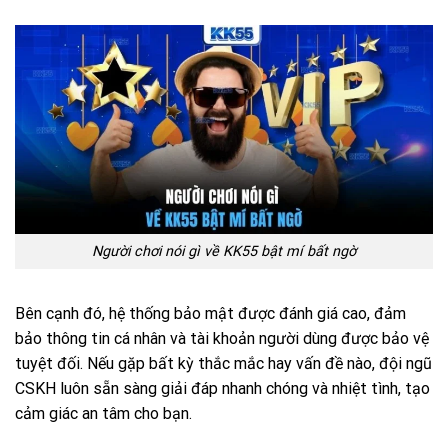
Người chơi nói gì về KK55 bật mí bất ngờ
Bên cạnh đó, hệ thống bảo mật được đánh giá cao, đảm
bảo thông tin cá nhân và tài khoản người dùng được bảo vệ
tuyệt đối. Nếu gặp bất kỳ thắc mắc hay vấn đề nào, đội ngũ
CSKH luôn sẵn sàng giải đáp nhanh chóng và nhiệt tình, tạo
cảm giác an tâm cho bạn.