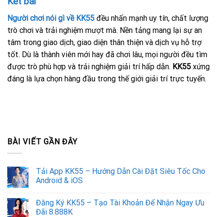
Kết bài
Người chơi nói gì về KK55
đều nhấn mạnh uy tín, chất lượng
trò chơi và trải nghiệm mượt mà. Nền tảng mang lại sự an
tâm trong giao dịch, giao diện thân thiện và dịch vụ hỗ trợ
tốt. Dù là thành viên mới hay đã chơi lâu, mọi người đều tìm
được trò phù hợp và trải nghiệm giải trí hấp dẫn.
KK55
xứng
đáng là lựa chọn hàng đầu trong thế giới giải trí trực tuyến.
BÀI VIẾT GẦN ĐÂY
Tải App KK55 – Hướng Dẫn Cài Đặt Siêu Tốc Cho
Android & iOS
Đăng Ký KK55 – Tạo Tài Khoản Để Nhận Ngay Ưu
Đãi 8.888K