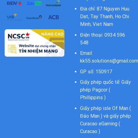
Địa chỉ: 87 Nguyen Huu
Dat, Tay Thanh, Ho Chi
Minh, Viet Nam
Điện thoại: 0934 596
548
Email:
kk55.solutions@gmail.co
GP số: 150917
Giấy phép quốc tế: Giấy
phép Pagcor (
Phillippins )
Giấy phép isle Of Man (
Đảo Man ) và giấy phép
Curacao eGaming (
Curacao )