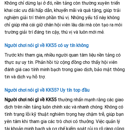
Không chỉ dừng lại ở đó, nền tảng còn thường xuyên triển
khai các ưu đãi hấp dẫn, khuyến mãi và quà tặng, giúp trải
nghiệm giải trí thêm phần thú vị. Những yếu tố này không
chỉ giúp nhà cái giữ chân hội viên lâu dài mà còn tạo ra môi
trường giải trí đáng tin cậy, thú vị và luôn mới mẻ.
Người chơi nói gì về KK55 có uy tín không
Trước khi tham gia, nhiều người quan tâm liệu nền tảng có
thực sự uy tín. Phản hồi từ cộng đồng cho thấy hội viên
đánh giá cao tính minh bạch trong giao dịch, bảo mật thông
tin và dịch vụ hỗ trợ.
Người chơi nói gì về KK55? Uy tín top đầu
Người chơi nói gì về KK55
thường nhấn mạnh rằng các giao
dịch trên nền tảng luôn chính xác và nhanh chóng. Không có
tình trạng lỗi kỹ thuật nghiêm trọng hay chậm trễ, giúp bạn
yên tâm khi tham gia các trò chơi có thưởng. Việc quản lý
tài khoản minh bạch và cơ chế kiểm soát rủi ro rõ ràng cũng