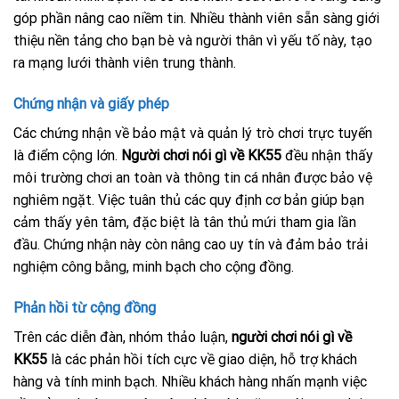
góp phần nâng cao niềm tin. Nhiều thành viên sẵn sàng giới
thiệu nền tảng cho bạn bè và người thân vì yếu tố này, tạo
ra mạng lưới thành viên trung thành.
Chứng nhận và giấy phép
Các chứng nhận về bảo mật và quản lý trò chơi trực tuyến
là điểm cộng lớn.
Người chơi nói gì về KK55
đều nhận thấy
môi trường chơi an toàn và thông tin cá nhân được bảo vệ
nghiêm ngặt. Việc tuân thủ các quy định cơ bản giúp bạn
cảm thấy yên tâm, đặc biệt là tân thủ mứi tham gia lần
đầu. Chứng nhận này còn nâng cao uy tín và đảm bảo trải
nghiệm công bằng, minh bạch cho cộng đồng.
Phản hồi từ cộng đồng
Trên các diễn đàn, nhóm thảo luận,
người chơi nói gì về
KK55
là các phản hồi tích cực về giao diện, hỗ trợ khách
hàng và tính minh bạch. Nhiều khách hàng nhấn mạnh việc