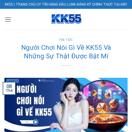
Skip
KK55 | TRANG CHỦ UY TÍN HÀNG ĐẦU | LINK ĐĂNG KÝ CHÍNH THỨC TẠI ĐÂY.
to
content
TIN TỨC
Người Chơi Nói Gì Về KK55 Và
Những Sự Thật Được Bật Mí
08
Th4