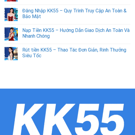
Đăng Nhập KK55 – Quy Trình Truy Cập An Toàn &
Bảo Mật
Nạp Tiền KK55 – Hướng Dẫn Giao Dịch An Toàn Và
Nhanh Chóng
Rút tiền KK55 – Thao Tác Đơn Giản, Rinh Thưởng
Siêu Tốc